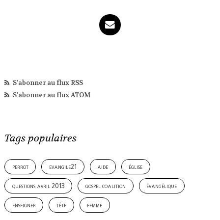
S'abonner au flux RSS
S'abonner au flux ATOM
Tags populaires
perrot
evangile21
aide
église
questions avril 2013
gospel coalition
évangélique
enseigner
tête
femme